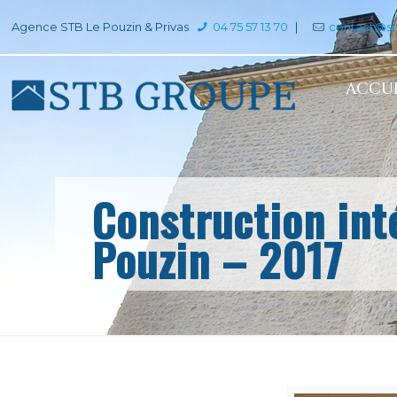
Agence STB Le Pouzin & Privas
04 75 57 13 70
|
contact@s
ACCUE
Construction int
Pouzin – 2017