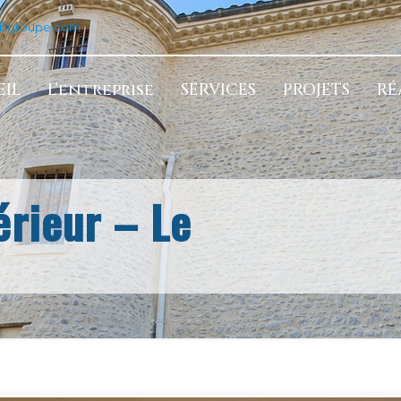
tbgroupe.com
IL
L’entreprise
SERVICES
PROJETS
RÉ
érieur – Le