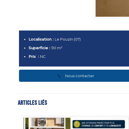
Localisation :
Le Pouzin (07)
Superficie :
110 m²
Prix :
NC
Nous contacter
Articles liés