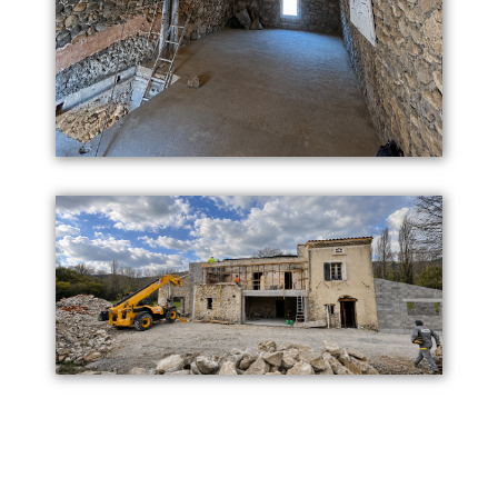
neuves, extensions, agrandissements et
ouvrages techniques, avec une attention
portée à la qualité d’exécution, au suivi
de chantier et au respect des délais.
● Drôme, Ardèche et région Rhône-
Alpes — notre secteur d’intervention
principal.
● Maisons, extensions, bâtiments
professionnels et réalisations sur mesure.