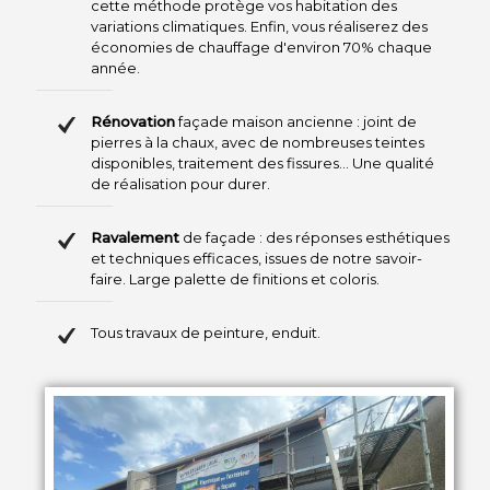
cette méthode protège vos habitation des
• Pose de tuiles, bac acier et couverture zinc
variations climatiques. Enfin, vous réaliserez des
économies de chauffage d'environ 70% chaque
• Création d’avancées de toit et débords
année.
• Pose de fenêtres de toit et sorties techniques
• Travaux d’étanchéité et habillages de toiture
Rénovation
façade maison ancienne : joint de
pierres à la chaux, avec de nombreuses teintes
• Rénovation complète de toiture
disponibles, traitement des fissures… Une qualité
de réalisation pour durer.
Ravalement
de façade : des réponses esthétiques
Qualité & Performance
et techniques efficaces, issues de notre savoir-
faire. Large palette de finitions et coloris.
• Matériaux sélectionnés pour leur durabilité
Tous travaux de peinture, enduit.
• Réalisations conformes aux normes en vigueur
• Suivi de chantier rigoureux et coordination globale
• Solutions adaptées aux particuliers et professionnels
• Accompagnement technique et conseils
personnalisés