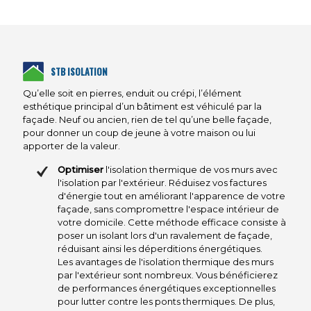
Construction & Gros œuvre
STB ISOLATION
• Maisons individuelles et extensions sur mesure
Qu’elle soit en pierres, enduit ou crépi, l’élément
• Ouverture de murs porteurs et renforcement
esthétique principal d’un bâtiment est véhiculé par la
structurel
façade. Neuf ou ancien, rien de tel qu’une belle façade,
pour donner un coup de jeune à votre maison ou lui
• Dallage, fondations, planchers et élévations
apporter de la valeur.
• Travaux de maçonnerie générale et béton armé
Optimiser
l'isolation thermique de vos murs avec
• Réhabilitation lourde et reprises en sous-œuvre
l'isolation par l'extérieur. Réduisez vos factures
d'énergie tout en améliorant l'apparence de votre
• Aménagements extérieurs et ouvrages techniques
façade, sans compromettre l'espace intérieur de
votre domicile. Cette méthode efficace consiste à
poser un isolant lors d'un ravalement de façade,
réduisant ainsi les déperditions énergétiques.
Les avantages de l'isolation thermique des murs
Charpente & Couverture
par l'extérieur sont nombreux. Vous bénéficierez
de performances énergétiques exceptionnelles
pour lutter contre les ponts thermiques. De plus,
• Charpentes traditionnelles et fermettes