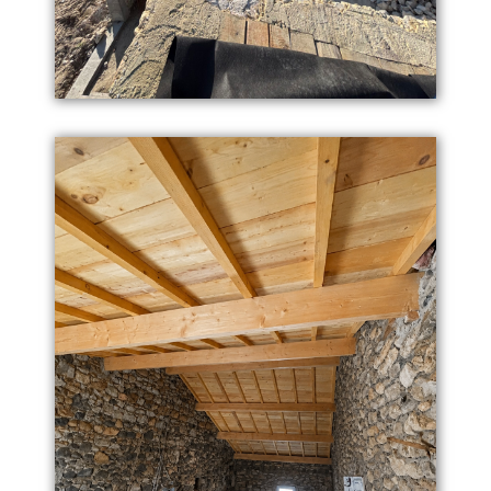
mesure.
Notre expertise couvre les travaux de
maçonnerie générale, gros œuvre,
fondations, élévations, ouvertures de
murs porteurs, charpente et couverture.
STB Constructions accompagne les
particuliers et professionnels dans la
réalisation de projets solides, durables et
adaptés aux contraintes de chaque
chantier.
Nous intervenons sur des constructions