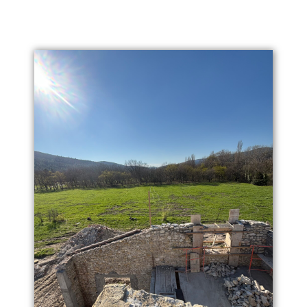
Des réalisations sur
mesure, pensées pour allier
esthétique, performance et
durabilité.
Construction & Gros œuvre
Maisons
individuelles,
extensions et projets
de construction sur