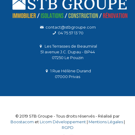
contact@stbgroupe.com
04 75 57 13 70
Les Terrasses de Beaumiral
51 avenue J.C. Dupau - BP44
07250 Le Pouzin
1 Rue Hélène Durand
07000 Privas
© 2019 STB Groupe - Tous droits réservés - Réalisé par
Boostacom
et
Licom Développement
|
Mentions Légales
|
RGPD