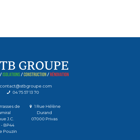
contact@stbgroupe.com
04 75 57 13 70
rrasses de
1 Rue Hélène
miral
Durand
nue J.C.
07000 Privas
 - BP44
e Pouzin