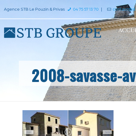
Agence STB Le Pouzin & Privas
04 75 57 13 70
|
contact@s
ACCUE
2008-savasse-av