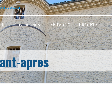
tbgroupe.com
IL
L’entreprise
SERVICES
PROJETS
RÉ
ant-apres