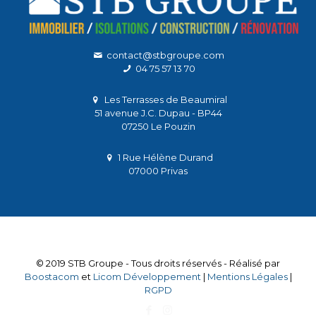
contact@stbgroupe.com
04 75 57 13 70
Les Terrasses de Beaumiral
51 avenue J.C. Dupau - BP44
07250 Le Pouzin
1 Rue Hélène Durand
07000 Privas
© 2019 STB Groupe - Tous droits réservés - Réalisé par
Boostacom
et
Licom Développement
|
Mentions Légales
|
RGPD