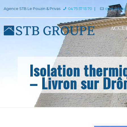
Agence STB Le Pouzin & Privas
04 75 57 13 70
|
contact@s
ACCUE
Isolation thermi
– Livron sur Dr