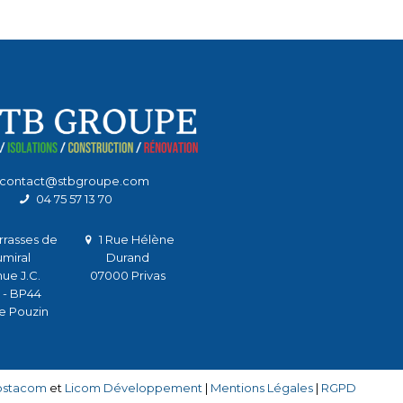
contact@stbgroupe.com
04 75 57 13 70
rrasses de
1 Rue Hélène
miral
Durand
nue J.C.
07000 Privas
 - BP44
e Pouzin
ostacom
et
Licom Développement
|
Mentions Légales
|
RGPD