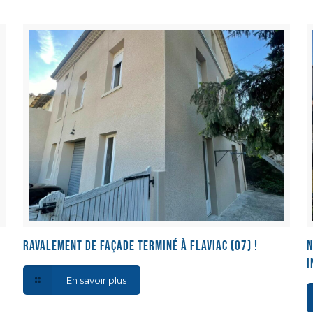
Ravalement de façade terminé à Flaviac (07) !
N
i
En savoir plus