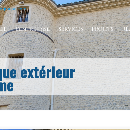
tbgroupe.com
IL
L’entreprise
SERVICES
PROJETS
RÉ
que extérieur
ôme