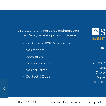
STB est une entreprise du bâtiment tous
corps d'état, réputée pour son sérieux.
L'entreprise STB Constructions
Nos métiers
Votre projet
Les Te
Nos réalisations
Beau
Nos actualités
51 ave
Contact & Devis
Dupau
07250 L
© 2019 STB Groupe - Tous droits réservés - Réalisé par
Bo