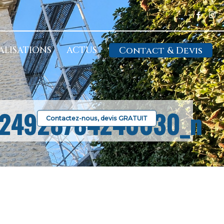
ALISATIONS
ACTUS
Contact & Devis
24928784240030_n
Contactez-nous, devis GRATUIT