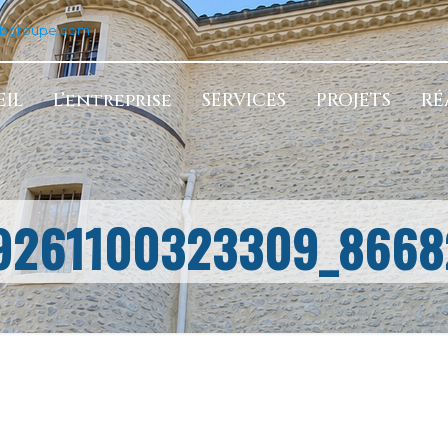
tbgroupe.com
IL
L’entreprise
SERVICES
PROJETS
RÉ
9261100323309_8668