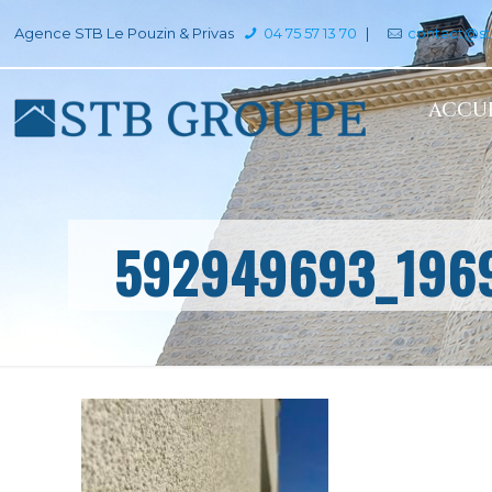
Agence STB Le Pouzin & Privas
04 75 57 13 70
|
contact@s
ACCUE
592949693_196