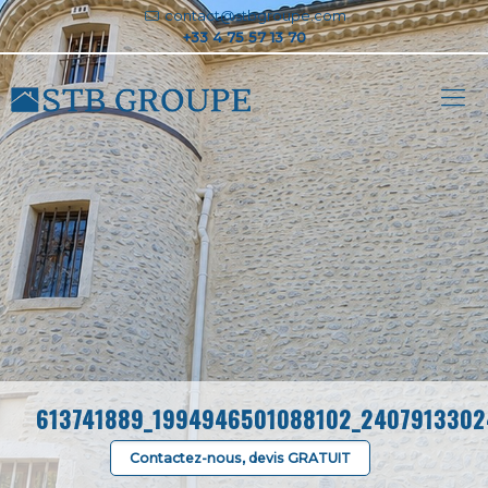
contact@stbgroupe.com
613741889_1994946501088102_2407913302
Contactez-nous, devis GRATUIT