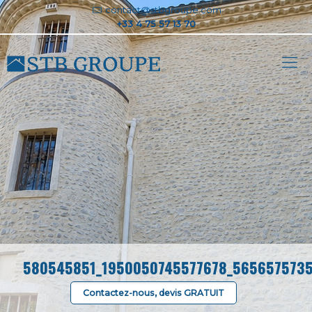
contact@stbgroupe.com
580545851_1950050745577678_565657573
Contactez-nous, devis GRATUIT