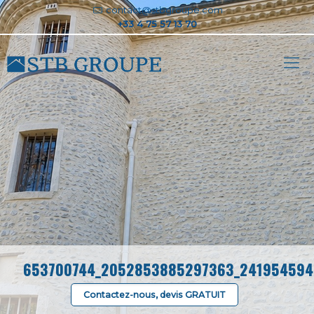
contact@stbgroupe.com
653700744_2052853885297363_241954594
Contactez-nous, devis GRATUIT