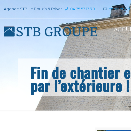
Agence STB Le Pouzin & Privas
04 75 57 13 70
|
contact@s
ACCUE
Fin de chantier e
par l’extérieure !