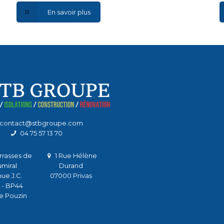
En savoir plus
contact@stbgroupe.com
04 75 57 13 70
rrasses de
1 Rue Hélène
miral
Durand
nue J.C.
07000 Privas
 - BP44
e Pouzin