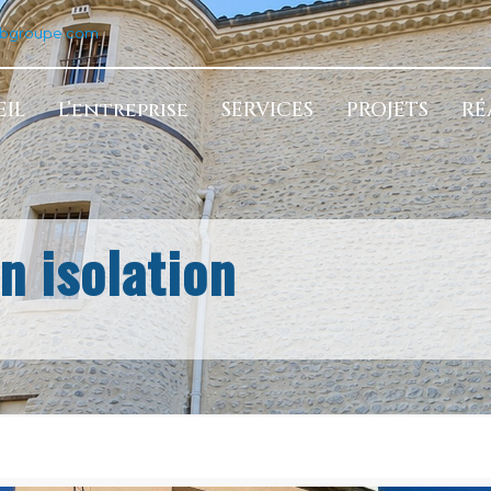
tbgroupe.com
IL
L’entreprise
SERVICES
PROJETS
RÉ
n isolation