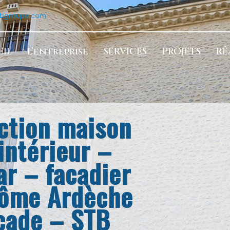
tbgroupe.com
IL
L’entreprise
SERVICES
PROJETS
RÉ
ction maison
ntérieur –
r – facadier
rôme Ardèche
çade – STB