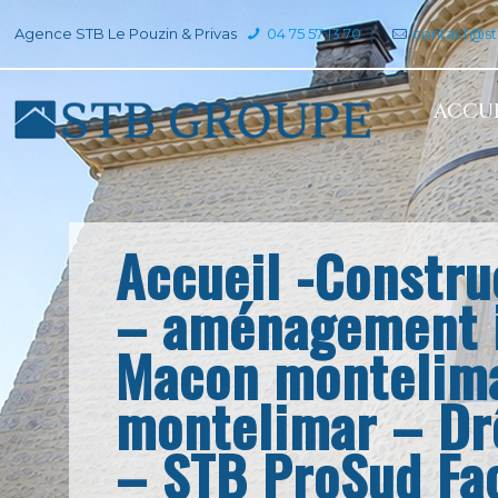
Agence STB Le Pouzin & Privas
04 75 57 13 70
|
contact@s
ACCUE
Accueil -Constru
– aménagement i
Macon montelima
montelimar – D
– STB ProSud Fa