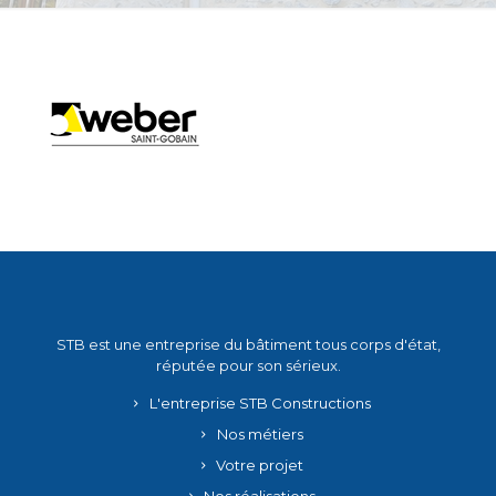
STB est une entreprise du bâtiment tous corps d'état,
réputée pour son sérieux.
L'entreprise STB Constructions
Nos métiers
Votre projet