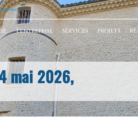
tbgroupe.com
IL
L’entreprise
SERVICES
PROJETS
RÉ
4 mai 2026,