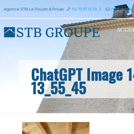
Agence STB Le Pouzin & Privas
04 75 57 13 70
|
contact@s
ACCUE
ChatGPT Image 1
13_55_45