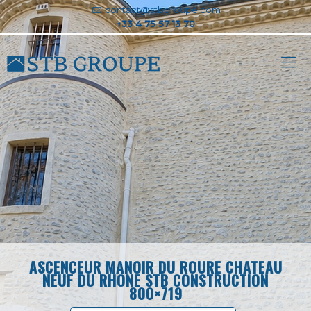
contact@stbgroupe.com
ASCENCEUR MANOIR DU ROURE CHATEAU
NEUF DU RHONE STB CONSTRUCTION
800×719