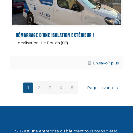
Démarrage d’une isolation extérieur !
Localisation : Le Pouzin (07)
En savoir plus
1
2
3
4
5
Page suivante
STB est une entreprise du bâtiment tous corps d'état,